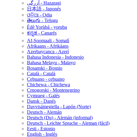
آزرگی - Hazaragi
日本語 - Japonés
ଓଡ଼ିଆ - Odia
తెలుగు - Telugu
Èdè Yorùbá - yoruba
ಕನ್ನಡ - Canarés
Af-Soomaali - Somalí
Afrikaans - Afrikáans
Azerbaycanca - Azerí
Bahasa Indonesia - Indonesio
Bahasa Melayu - Malayo
Bosanski - Bosnio
Català - Català
Cebuano - cebuano
Chichewa - Chichewa
Crnogorski - Montenegrino
Cymraeg - Galés
Dansk - Danés
Davvisámegiella - Lapón (Norte)
Deutsch - Alemán
Deutsch (Du) - Alemán (informal)
Deutsch - Leichte Sprache - Aleman (fácil)
Eesti - Estonio
English - Inglés