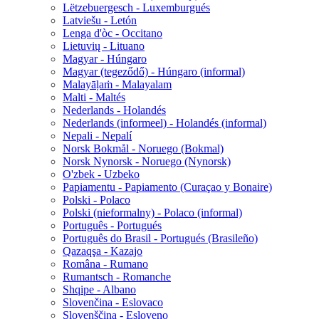
Lëtzebuergesch - Luxemburgués
Latviešu - Letón
Lenga d'òc - Occitano
Lietuvių - Lituano
Magyar - Húngaro
Magyar (tegeződő) - Húngaro (informal)
Malayāḷaṁ - Malayalam
Malti - Maltés
Nederlands - Holandés
Nederlands (informeel) - Holandés (informal)
Nepali - Nepalí
Norsk Bokmål - Noruego (Bokmal)
Norsk Nynorsk - Noruego (Nynorsk)
O'zbek - Uzbeko
Papiamentu - Papiamento (Curaçao y Bonaire)
Polski - Polaco
Polski (nieformalny) - Polaco (informal)
Português - Portugués
Português do Brasil - Portugués (Brasileño)
Qazaqşa - Kazajo
Româna - Rumano
Rumantsch - Romanche
Shqipe - Albano
Slovenčina - Eslovaco
Slovenščina - Esloveno