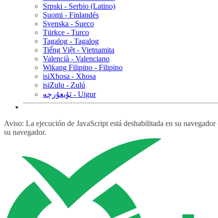
Srpski - Serbio (Latino)
Suomi - Finlandés
Svenska - Sueco
Türkçe - Turco
Tagalog - Tagalog
Tiếng Việt - Vietnamita
Valencià - Valenciano
Wikang Filipino - Filipino
isiXhosa - Xhosa
isiZulu - Zulú
ئۇيغۇرچە - Uigur
Aviso: La ejecución de JavaScript está deshabilitada en su navegador 
su navegador.