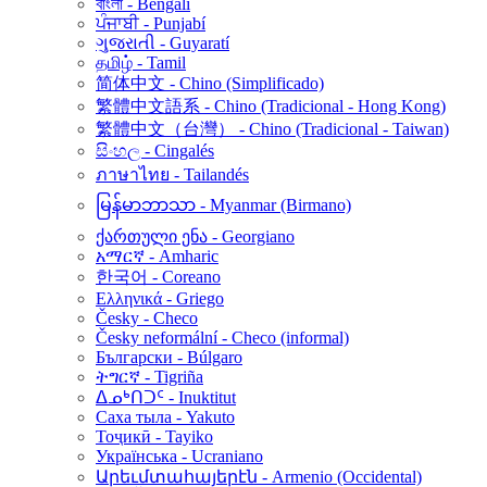
বাংলা - Bengalí
ਪੰਜਾਬੀ - Punjabí
ગુજરાતી - Guyaratí
தமிழ் - Tamil
简体中文 - Chino (Simplificado)
繁體中文語系 - Chino (Tradicional - Hong Kong)
繁體中文（台灣） - Chino (Tradicional - Taiwan)
සිංහල - Cingalés
ภาษาไทย - Tailandés
မြန်မာဘာသာ - Myanmar (Birmano)
ქართული ენა - Georgiano
አማርኛ - Amharic
한국어 - Coreano
Ελληνικά - Griego
Česky - Checo
Česky neformální - Checo (informal)
Български - Búlgaro
ትግርኛ - Tigriña
ᐃᓄᒃᑎᑐᑦ - Inuktitut
Саха тыла - Yakuto
Тоҷикӣ - Tayiko
Українська - Ucraniano
Արեւմտահայերէն - Armenio (Occidental)