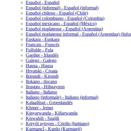
Español - Español
Español (informal) - Español (informal)
Español chileno - Español (Chile)
Español colombiano - Español (Colombia)
Español mexicano - Español (México)
Español rioplatense - Español (Argentina)
Español rioplatense informal - Español (Argentina) (Info
Euskara - Euskara
Français - Francés
Fulfulde - Fula
Gaeilge - Irlandés
Galego - Galego
Hausa - Hausa
Hrvatski - Croata
Ikirundi - Kirundi
Ilokano - ilocano
Ilonggo - Hiligaynon
Italiano - Italiano
Italiano (informale) - Italiano (informal)
Kalaallisut - Groenlandés
Khmer - Jemer
Kinyarwanda - Kiñarwanda
Kiswahili - Suajili
Kreyòl ayisyen - Criollo (haitiano)
Kurmancî - Kurdo (Kurmanji)