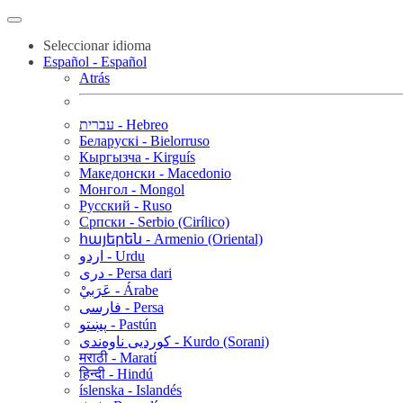
Seleccionar idioma
Español - Español
Atrás
עברית - Hebreo
Беларускі - Bielorruso
Кыргызча - Kirguís
Македонски - Macedonio
Монгол - Mongol
Русский - Ruso
Српски - Serbio (Cirílico)
հայերեն - Armenio (Oriental)
اردو - Urdu
دری - Persa dari
عَرَبيْ - Árabe
فارسی - Persa
پښتو - Pastún
کوردیی ناوەندی - Kurdo (Sorani)
मराठी - Maratí
हिन्दी - Hindú
íslenska - Islandés